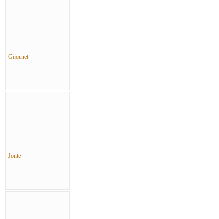
Gijounet
Jonte