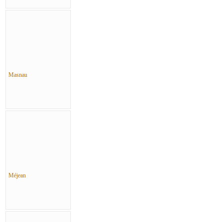
Masnau
Méjean