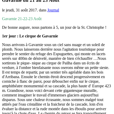
Gavarnie du 21 au 23 Août
le jeudi, 31 août 2017. dans
Journal
Gavarnie 21-22-23 Août
De bonne augure, nous partons à 5, un jour de la St. Christophe !
1er jour : Le cirque de Gavarnie
Nous arrivons à Gavarnie sous un ciel sans nuage et un soleil de
plomb. Nous laisserons derrière nous l'agitation touristique pour
prendre le sentier du refuge des Espuguettes, qui monte en lacets
serrés sur 400m de dénivelé, manière de bien s'échauffer …Nous
sortirons le pique- nique au cirque de Pailha dans un écrin de
verdure, à l'ombre bienfaisante nous oserons même un petite sieste.
Il est temps de repartir, par un sentier très agréable dans les bois
d'Arribana. Ensuite le chemin étroit descend progressivement en
corniche à flanc de paroi, pour déboucher enfin sur le cirque,
amphithéatre monumental et sa cascade, la plus haute d' Europe 423
m. Grandiose, nous voici devant cette gigantesque muraille,
comment imaginer le travail d'immenses glaciers aujourd'hui
disparus. Sous une chaleur écrasante, nous sommes malgré tout
attirés par l'eau cristalline et la fraicheur de la cascade, loin d'en
évaluer la distance et la rude montée dans les éboulis pour arriver
jusqu'à la chute d'eau. Le chemin du retour se fera tranquillement