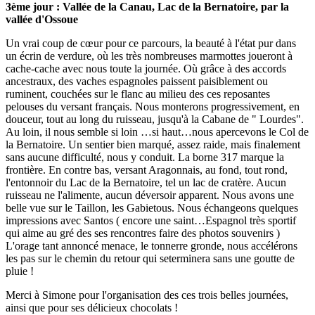
3ème jour : Vallée de la Canau, Lac de la Bernatoire, par la
vallée d'Ossoue
Un vrai coup de cœur pour ce parcours, la beauté à l'état pur dans
un écrin de verdure, où les très nombreuses marmottes joueront à
cache-cache avec nous toute la journée. Où grâce à des accords
ancestraux, des vaches espagnoles paissent paisiblement ou
ruminent, couchées sur le flanc au milieu des ces reposantes
pelouses du versant français. Nous monterons progressivement, en
douceur, tout au long du ruisseau, jusqu'à la Cabane de " Lourdes".
Au loin, il nous semble si loin …si haut…nous apercevons le Col de
la Bernatoire. Un sentier bien marqué, assez raide, mais finalement
sans aucune difficulté, nous y conduit. La borne 317 marque la
frontière. En contre bas, versant Aragonnais, au fond, tout rond,
l'entonnoir du Lac de la Bernatoire, tel un lac de cratère. Aucun
ruisseau ne l'alimente, aucun déversoir apparent. Nous avons une
belle vue sur le Taillon, les Gabietous. Nous échangeons quelques
impressions avec Santos ( encore une saint…Espagnol très sportif
qui aime au gré des ses rencontres faire des photos souvenirs )
L'orage tant annoncé menace, le tonnerre gronde, nous accélérons
les pas sur le chemin du retour qui seterminera sans une goutte de
pluie !
Merci à Simone pour l'organisation des ces trois belles journées,
ainsi que pour ses délicieux chocolats !