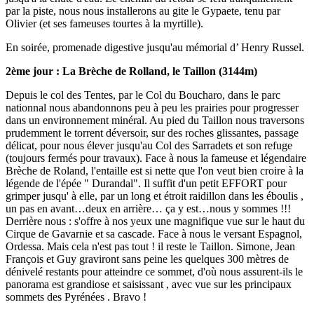
par la piste, nous nous installerons au gite le Gypaete, tenu par
Olivier (et ses fameuses tourtes à la myrtille).
En soirée, promenade digestive jusqu'au mémorial d’ Henry Russel.
2ème jour : La Brèche de Rolland, le Taillon (3144m)
Depuis le col des Tentes, par le Col du Boucharo, dans le parc
nationnal nous abandonnons peu à peu les prairies pour progresser
dans un environnement minéral. Au pied du Taillon nous traversons
prudemment le torrent déversoir, sur des roches glissantes, passage
délicat, pour nous élever jusqu'au Col des Sarradets et son refuge
(toujours fermés pour travaux). Face à nous la fameuse et légendaire
Brèche de Roland, l'entaille est si nette que l'on veut bien croire à la
légende de l'épée " Durandal". Il suffit d'un petit EFFORT pour
grimper jusqu' à elle, par un long et étroit raidillon dans les éboulis ,
un pas en avant…deux en arrière… ça y est…nous y sommes !!!
Derrière nous : s'offre à nos yeux une magnifique vue sur le haut du
Cirque de Gavarnie et sa cascade. Face à nous le versant Espagnol,
Ordessa. Mais cela n'est pas tout ! il reste le Taillon. Simone, Jean
François et Guy graviront sans peine les quelques 300 mètres de
dénivelé restants pour atteindre ce sommet, d'où nous assurent-ils le
panorama est grandiose et saisissant , avec vue sur les principaux
sommets des Pyrénées . Bravo !