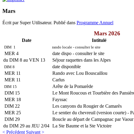
Mars
Écrit par Super Utilisateur. Publié dans
Programme Annuel
Mars 2026
Date
Intitulé
DIM 1
rando locale - consulter le site
MER 4
date dispo - consulter le site
du DIM 8 au VEN 13
Séjour raquettes dans les Alpes
date disponible
DIM 8
MER 11
Rando avec Lou Bouscaillou
MER 11
Carlus
Arête de la Pomarède
DIM 15
DIM 15
Le Mont Roucous et Tourbière des Pansièr
MER 18
Fayssac
DIM 22
Les canyons du Rougier de Camarès
MER 25
Le sentier du chevreuil (version courte) - P
DIM 29
Boucle au départ de Campagnac par Vaour
du DIM 29 au JEU 2/04
La Ste Baume et la Ste Victoire
< Précédent
Suivant >