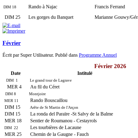
Rando à Najac
Francis Ferrand
DIM 18
DIM 25
Les gorges du Banquet
Marianne Gouwy/Gérar
Février
Écrit par Super Utilisateur. Publié dans
Programme Annuel
Février 2026
Date
Intitulé
DIM 1
Le grand tour de Lagrave
MER 4
Au fil du Céret
DIM 8
Montjoire
Rando Bouscaillou
MER 11
DIM 15
Arête de St Martin de l'Arçon
DIM 15
La ronda del Paraïre -St Salvy de la Balme
MER 18
Sentier de Roumanou - Cestayrols
Les tourbières de Lacaune
DIM 22
MER 25
Chemin de la Gaugne - Fauch