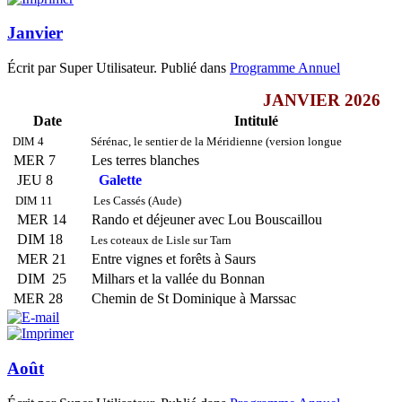
Janvier
Écrit par Super Utilisateur. Publié dans
Programme Annuel
JANVIER 2026
Date
Intitulé
DIM 4
Sérénac, le sentier de la Méridienne (version longue
MER 7
Les terres blanches
JEU 8
Galette
DIM 11
Les Cassés (Aude)
MER 14
Rando et déjeuner avec Lou Bouscaillou
DIM 18
Les coteaux de Lisle sur Tarn
MER 21
Entre vignes et forêts à Saurs
DIM 25
Milhars et la vallée du Bonnan
MER 28
Chemin de St Dominique à Marssac
Août