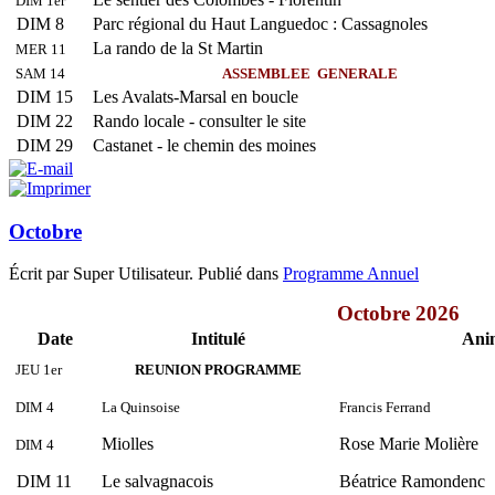
DIM 1er
DIM 8
Parc régional du Haut Languedoc : Cassagnoles
La rando de la St Martin
MER 11
SAM 14
ASSEMBLEE GENERALE
DIM 15
Les Avalats-Marsal en boucle
DIM 22
Rando locale - consulter le site
DIM 29
Castanet - le chemin des moines
Octobre
Écrit par Super Utilisateur. Publié dans
Programme Annuel
Octobre 2026
Date
Intitulé
Ani
JEU 1er
REUNION PROGRAMME
DIM 4
La Quinsoise
Francis Ferrand
Miolles
Rose Marie Molière
DIM 4
DIM 11
Le salvagnacois
Béatrice Ramondenc