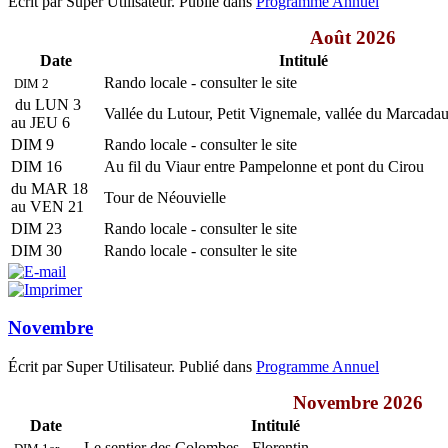
Écrit par Super Utilisateur. Publié dans
Programme Annuel
Août 2026
Date
Intitulé
Rando locale - consulter le site
DIM 2
du LUN 3
Vallée du Lutour, Petit Vignemale, vallée du Marcada
au JEU 6
DIM 9
Rando locale - consulter le site
DIM 16
Au fil du Viaur entre Pampelonne et pont du Cirou
du MAR 18
Tour de Néouvielle
au VEN 21
DIM 23
Rando locale - consulter le site
DIM 30
Rando locale - consulter le site
Novembre
Écrit par Super Utilisateur. Publié dans
Programme Annuel
Novembre 2026
Date
Intitulé
Le sentier des Colombes - Florentin