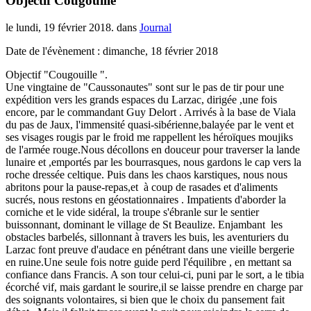
Objectif Cougouille
le lundi, 19 février 2018. dans
Journal
Date de l'évènement : dimanche, 18 février 2018
Objectif "Cougouille ".
Une vingtaine de "Caussonautes" sont sur le pas de tir pour une
expédition vers les grands espaces du Larzac, dirigée ,une fois
encore, par le commandant Guy Delort . Arrivés à la base de Viala
du pas de Jaux, l'immensité quasi-sibérienne,balayée par le vent et
ses visages rougis par le froid me rappellent les héroïques moujiks
de l'armée rouge.Nous décollons en douceur pour traverser la lande
lunaire et ,emportés par les bourrasques, nous gardons le cap vers la
roche dressée celtique. Puis dans les chaos karstiques, nous nous
abritons pour la pause-repas,et à coup de rasades et d'aliments
sucrés, nous restons en géostationnaires . Impatients d'aborder la
corniche et le vide sidéral, la troupe s'ébranle sur le sentier
buissonnant, dominant le village de St Beaulize. Enjambant les
obstacles barbelés, sillonnant à travers les buis, les aventuriers du
Larzac font preuve d'audace en pénétrant dans une vieille bergerie
en ruine.Une seule fois notre guide perd l'équilibre , en mettant sa
confiance dans Francis. A son tour celui-ci, puni par le sort, a le tibia
écorché vif, mais gardant le sourire,il se laisse prendre en charge par
des soignants volontaires, si bien que le choix du pansement fait