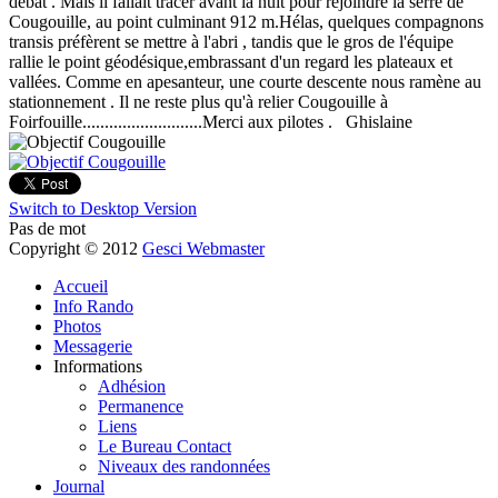
débat . Mais il fallait tracer avant la nuit pour rejoindre la serre de
Cougouille, au point culminant 912 m.Hélas, quelques compagnons
transis préfèrent se mettre à l'abri , tandis que le gros de l'équipe
rallie le point géodésique,embrassant d'un regard les plateaux et
vallées. Comme en apesanteur, une courte descente nous ramène au
stationnement . Il ne reste plus qu'à relier Cougouille à
Foirfouille...........................Merci aux pilotes . Ghislaine
Switch to Desktop Version
Pas de mot
Copyright © 2012
Gesci Webmaster
Accueil
Info Rando
Photos
Messagerie
Informations
Adhésion
Permanence
Liens
Le Bureau Contact
Niveaux des randonnées
Journal