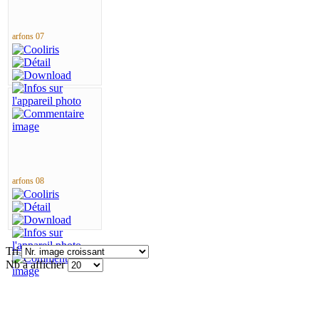
arfons 07
arfons 08
Tri
Nb à afficher