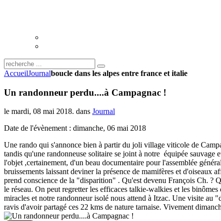
Accueil
Journal
boucle dans les alpes entre france et italie
Un randonneur perdu....à Campagnac !
le mardi, 08 mai 2018. dans
Journal
Date de l'évènement : dimanche, 06 mai 2018
Une rando qui s'annonce bien à partir du joli village viticole de Camp
tandis qu'une randonneuse solitaire se joint à notre équipée sauvage et
l'objet ,certainement, d'un beau documentaire pour l'assemblée généra
bruissements laissant deviner la présence de mamifères et d'oiseaux a
prend conscience de la "disparition" . Qu'est devenu François Ch. ? Q
le réseau. On peut regretter les efficaces talkie-walkies et les binôme
miracles et notre randonneur isolé nous attend à Itzac. Une visite au "
ravis d'avoir partagé ces 22 kms de nature tarnaise. Vivement dimanch