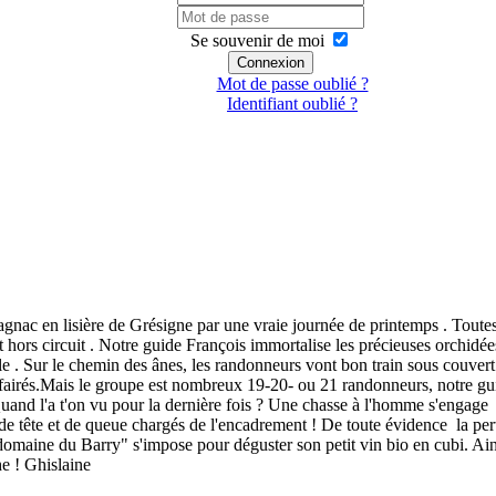
Se souvenir de moi
Connexion
Mot de passe oublié ?
Identifiant oublié ?
agnac en lisière de Grésigne par une vraie journée de printemps . Toute
 hors circuit . Notre guide François immortalise les précieuses orchidée
le . Sur le chemin des ânes, les randonneurs vont bon train sous couvert
ffairés.Mais le groupe est nombreux 19-20- ou 21 randonneurs, notre gu
uand l'a t'on vu pour la dernière fois ? Une chasse à l'homme s'engage
s de tête et de queue chargés de l'encadrement ! De toute évidence la per
domaine du Barry" s'impose pour déguster son petit vin bio en cubi. Ains
e ! Ghislaine