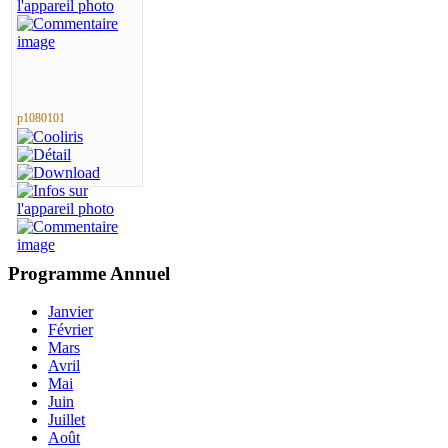
p1080101
Programme
Annuel
Janvier
Février
Mars
Avril
Mai
Juin
Juillet
Août