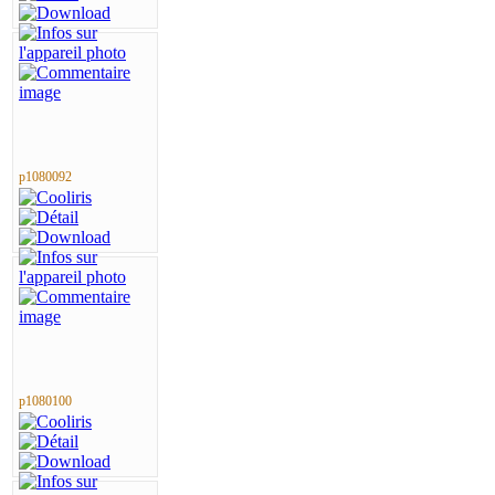
p1080092
p1080100