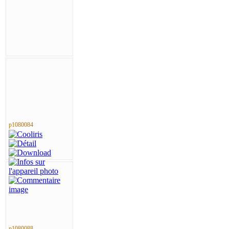
p1080084
p1080088