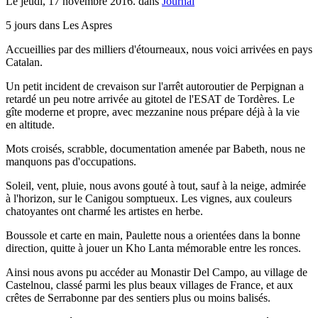
Le jeudi, 17 novembre 2016. dans
Journal
5 jours dans Les Aspres
Accueillies par des milliers d'étourneaux, nous voici arrivées en pays
Catalan.
Un petit incident de crevaison sur l'arrêt autoroutier de Perpignan a
retardé un peu notre arrivée au gitotel de l'ESAT de Tordères. Le
gîte moderne et propre, avec mezzanine nous prépare déjà à la vie
en altitude.
Mots croisés, scrabble, documentation amenée par Babeth, nous ne
manquons pas d'occupations.
Soleil, vent, pluie, nous avons gouté à tout, sauf à la neige, admirée
à l'horizon, sur le Canigou somptueux. Les vignes, aux couleurs
chatoyantes ont charmé les artistes en herbe.
Boussole et carte en main, Paulette nous a orientées dans la bonne
direction, quitte à jouer un Kho Lanta mémorable entre les ronces.
Ainsi nous avons pu accéder au Monastir Del Campo, au village de
Castelnou, classé parmi les plus beaux villages de France, et aux
crêtes de Serrabonne par des sentiers plus ou moins balisés.