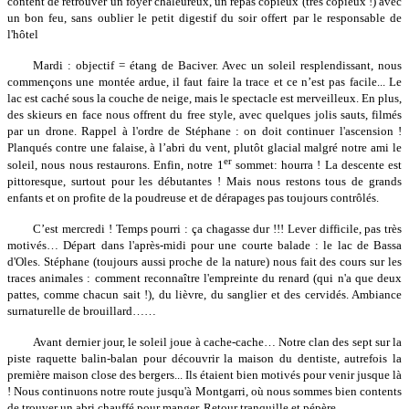
content de retrouver un foyer chaleureux, un repas copieux (très copieux !) avec
un bon feu, sans oublier le petit digestif du soir offert par le responsable de
l'hôtel
Mardi : objectif = étang de Baciver. Avec un soleil resplendissant, nous
commençons une montée ardue, il faut faire la trace et ce n’est pas facile... Le
lac est caché sous la couche de neige, mais le spectacle est merveilleux. En plus,
des skieurs en face nous offrent du free style, avec quelques jolis sauts, filmés
par un drone. Rappel à l'ordre de Stéphane : on doit continuer l'ascension !
Planqués contre une falaise, à l’abri du vent, plutôt glacial malgré notre ami le
er
soleil, nous nous restaurons. Enfin, notre 1
sommet: hourra ! La descente est
pittoresque, surtout pour les débutantes ! Mais nous restons tous de grands
enfants et on profite de la poudreuse et de dérapages pas toujours contrôlés.
C’est mercredi ! Temps pourri : ça chagasse dur !!! Lever difficile, pas très
motivés… Départ dans l'après-midi pour une courte balade : le lac de Bassa
d'Oles. Stéphane (toujours aussi proche de la nature) nous fait des cours sur les
traces animales : comment reconnaître l'empreinte du renard (qui n'a que deux
pattes, comme chacun sait !), du lièvre, du sanglier et des cervidés. Ambiance
surnaturelle de brouillard……
Avant dernier jour, le soleil joue à cache-cache… Notre clan des sept sur la
piste raquette balin-balan pour découvrir la maison du dentiste, autrefois la
première maison close des bergers... Ils étaient bien motivés pour venir jusque là
! Nous continuons notre route jusqu'à Montgarri, où nous sommes bien contents
de trouver un abri chauffé pour manger. Retour tranquille et pépère….