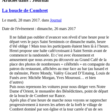
Articles dans : Journal
La boucle de Combret
Le mardi, 28 mars 2017. dans
Journal
Date de l'évènement : dimanche, 26 mars 2017
Il ne fallait pas oublier d’avancer son réveil d’une heure pour le
départ vers le pays Saint Sernimois ce dimanche matin, heure
d’été oblige ! Mais tous les participants étaient bien là à l’heure.
Henri propose une halte café/croissant à Saint Sernin avant de
commencer la randonnée. Et c’est avec étonnement et
amusement que nous avons pu découvrir au Grand Café de la
place des photos de nombreuses « célébrités » en compagnie du
patron du restaurant, affichées au mur face au bar (au hasard et
de mémoire, Pierre Mondy, Valéry Giscard D’Estaing, Louis de
Funès avec Michèle Morgan, Yves Mourousi… et bien
d’autres)
Puis nous reprenons les voitures pour nous diriger vers Notre
Dame d’Orient, le monastère des Bénédictines, point de départ
de la boucle de Combret sur Rance.
Après plus d’une heure de marche nous voyons se rapprocher
progressivement à travers les arbres de la forêt le village de
Combret dominé par son église et la tour carrée d’un de ses