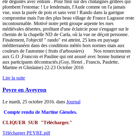
été dégustés avec entrain . Pour finir sur des châtaignes grillées qui
plombent l'estomac ! Le lendemain, l'Aude comme on l'a jamais
vue, sous la purée de pois et sans vent ! Rando dans la garrigue
compromise mais l'un des plus beau village de France Lagrasse reste
incontournable. Motivé notre petit groupe arpente les rues
médiévales désertes, profitant d'une éclaircie pour s'engager sur le
chemin de la chapelle ND de Carla, où la vue ne déçoit personne.
Finalement, l'objectif " rando" est atteint, 25 kms en paysage
méditerranéen dans des conditions météo hors normes mais aux
couleurs de l'automne ( fruits d'arbousiers) Nos remerciements
aux G.O ,Francois et Pauline qui ont assuré avec bonne humeur et
aux participants décontractés.(Guy, Henri , Francis, Paulette,
Martine et Ghislaine) 22-23 Octobre 2016
Lire la suite
Peyre en Aveyron
Le mardi, 25 octobre 2016. dans
Journal
Compte rendu de Martine Gieudes.
CLIQUER SUR "Télécharger."
Télécharger PEYRE.pdf