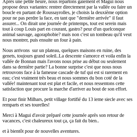
Après une petite heure, nous repartons gaiement et Magui nous
propose deux variantes: rentrer directement par la vallée ou faire un
boucle en partant de Roussayrolles, je choisis la deuxième option
pour ne pas perdre la face, en tant que "dernière arrivée" il faut
assurer... On dirait une journée de printemps, tout est serein mais
tout à coup Louis part en courant, gastro? peur d'un quelconque
animal sauvage, agoraphobie? mais non c'est un tombeau qu'il veut
nous montrer, puis ensuite un four à pain.
Nous arrivons sur un plateau, quelques maisons en ruine, des
genets, toujours grand soleil..La descente s'amorce et voila enfin la
vallée de Bonnan mais l'avons nous prise au début ou seulement
dans sa dernière partie? La bonne surprise c'est que nous nous
retrouvons face à la fameuse cascade de tuf qui est si rarement en
eau; c'est vraiment très beau et nous sommes du bon coté de la
vallée! maintenant tout est plat et facile, et nous ressentons cette
satisfaction que procure la marche d'arriver au bout de son effort.
Et pour finir Milhars, petit village fortifié du 13 ieme siecle avec ses
remparts et ses tourelles!
Merci à Magui d'avoir préparé cette journée après son retour de
vacances, c'est chaleureux tout ça, ça fait du bien..
et à bientôt pour de nouvelles aventures.