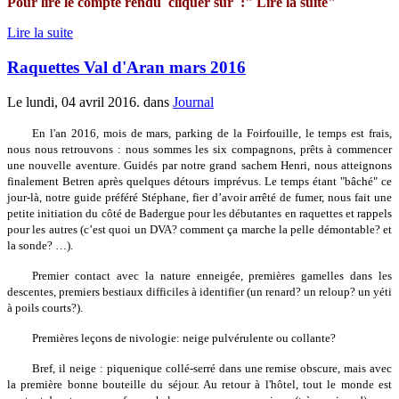
Pour lire le compte rendu cliquer sur :" Lire la suite"
Lire la suite
Raquettes Val d'Aran mars 2016
Le lundi, 04 avril 2016. dans
Journal
En l'an 2016, mois de mars, parking de la Foirfouille, le temps est frais,
nous nous retrouvons : nous sommes les six compagnons, prêts à commencer
une nouvelle aventure. Guidés par notre grand sachem Henri, nous atteignons
finalement Betren après quelques détours imprévus. Le temps étant "bâché" ce
jour-là, notre guide préféré Stéphane, fier d’avoir arrêté de fumer, nous fait une
petite initiation du côté de Badergue pour les débutantes en raquettes et rappels
pour les autres (c’est quoi un DVA? comment ça marche la pelle démontable? et
la sonde? …).
Premier contact avec la nature enneigée, premières gamelles dans les
descentes, premiers bestiaux difficiles à identifier (un renard? un reloup? un yéti
à poils courts?).
Premières leçons de nivologie: neige pulvérulente ou collante?
Bref, il neige : piquenique collé-serré dans une remise obscure, mais avec
la première bonne bouteille du séjour. Au retour à l'hôtel, tout le monde est