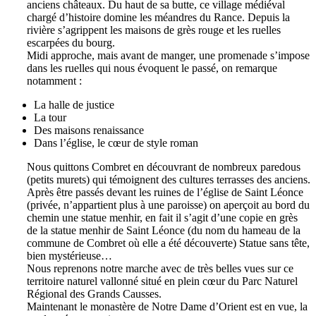
anciens châteaux. Du haut de sa butte, ce village médiéval
chargé d’histoire domine les méandres du Rance. Depuis la
rivière s’agrippent les maisons de grès rouge et les ruelles
escarpées du bourg.
Midi approche, mais avant de manger, une promenade s’impose
dans les ruelles qui nous évoquent le passé, on remarque
notamment :
La halle de justice
La tour
Des maisons renaissance
Dans l’église, le cœur de style roman
Nous quittons Combret en découvrant de nombreux paredous
(petits murets) qui témoignent des cultures terrasses des anciens.
Après être passés devant les ruines de l’église de Saint Léonce
(privée, n’appartient plus à une paroisse) on aperçoit au bord du
chemin une statue menhir, en fait il s’agit d’une copie en grès
de la statue menhir de Saint Léonce (du nom du hameau de la
commune de Combret où elle a été découverte) Statue sans tête,
bien mystérieuse…
Nous reprenons notre marche avec de très belles vues sur ce
territoire naturel vallonné situé en plein cœur du Parc Naturel
Régional des Grands Causses.
Maintenant le monastère de Notre Dame d’Orient est en vue, la