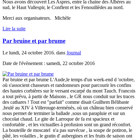
Nous avons découvert Les Aspres, entre la chaine des Albères au
sud, le Haut Vallespir, le Conflent et les Fenouillèdes au nord.
Merci aux organisateurs. Michèle
Lire la suite
Par bruine et par brume
Le lundi, 24 octobre 2016. dans
Journal
Date de l'évènement : samedi, 22 octobre 2016
Par bruine et par brume L'Aude,le temps d'un week-end d 'octobre,
où s'associent chasseurs et randonneurs pour parcourir les confins
des hautes corbières sur le versant escarpé du mont Tauch. Francois
a tout prévu, à partir de Maisons , le GR nous conduit sur les traces
des cathares ! Tout est "parfait" comme disait Guilhem Bélibaste
,brulé au XIV à Villerouge-terménès, où un château bien conservé
nous permet de terminer la ballade ,sous un parapluie et sur un
chocolat chaud. Le gite de Larroque de fa est spacieux et
confortable , et les victuailles à profusion sont un grand réconfort.
La bouteille de moscatel n'a pas survécue , la soupe de potiron, le
pâté, les volailles , le gratin d' aubergines et les fruits de saison ont