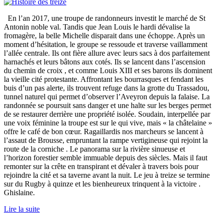
En l’an 2017, une troupe de randonneurs investit le marché de St
Antonin noble val. Tandis que Jean Louis le hardi dévalise la
fromagère, la belle Michelle disparait dans une échoppe. Après un
moment d’hésitation, le groupe se ressoude et traverse vaillamment
l’allée centrale. Ils ont fière allure avec leurs sacs à dos parfaitement
harnachés et leurs bâtons aux cotés. Ils se lancent dans l’ascension
du chemin de croix , et comme Louis XIII et ses barons ils dominent
la vieille cité protestante. Affrontant les bourrasques et fendant les
buis d’un pas alerte, ils trouvent refuge dans la grotte du Trassadou,
tunnel naturel qui permet d’observer l’Aveyron depuis la falaise. La
randonnée se poursuit sans danger et une halte sur les berges permet
de se restaurer derrière une propriété isolée. Soudain, interpellée par
une voix féminine la troupe est sur le qui vive, mais « la châtelaine »
offre le café de bon cœur. Ragaillardis nos marcheurs se lancent à
l’assaut de Brousse, empruntant la rampe vertigineuse qui rejoint la
route de la corniche . Le panorama sur la rivière sinueuse et
l’horizon forestier semble immuable depuis des siècles. Mais il faut
remonter sur la crête en transpirant et dévaler à travers bois pour
rejoindre la cité et sa taverne avant la nuit. Le jeu à treize se termine
sur du Rugby à quinze et les bienheureux trinquent à la victoire .
Ghislaine.
Lire la suite