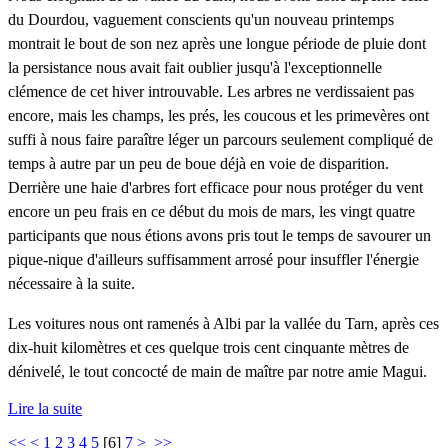
du Dourdou, vaguement conscients qu'un nouveau printemps
montrait le bout de son nez après une longue période de pluie dont
la persistance nous avait fait oublier jusqu'à l'exceptionnelle
clémence de cet hiver introuvable. Les arbres ne verdissaient pas
encore, mais les champs, les prés, les coucous et les primevères ont
suffi à nous faire paraître léger un parcours seulement compliqué de
temps à autre par un peu de boue déjà en voie de disparition.
Derrière une haie d'arbres fort efficace pour nous protéger du vent
encore un peu frais en ce début du mois de mars, les vingt quatre
participants que nous étions avons pris tout le temps de savourer un
pique-nique d'ailleurs suffisamment arrosé pour insuffler l'énergie
nécessaire à la suite.
Les voitures nous ont ramenés à Albi par la vallée du Tarn, après ces
dix-huit kilomètres et ces quelque trois cent cinquante mètres de
dénivelé, le tout concocté de main de maître par notre amie Magui.
Lire la suite
<<
<
1
2
3
4
5
[
6
]
7
>
>>