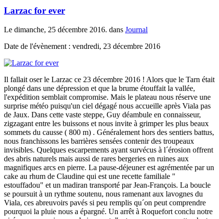
Larzac for ever
Le dimanche, 25 décembre 2016. dans
Journal
Date de l'évènement : vendredi, 23 décembre 2016
Il fallait oser le Larzac ce 23 décembre 2016 ! Alors que le Tarn était
plongé dans une dépression et que la brume étouffait la vallée,
l'expédition semblait compromise. Mais le plateau nous réserve une
surprise météo puisqu'un ciel dégagé nous accueille après Viala pas
de Jaux. Dans cette vaste steppe, Guy déambule en connaisseur,
zigzagant entre les buissons et nous invite à grimper les plus beaux
sommets du causse ( 800 m) . Généralement hors des sentiers battus,
nous franchissons les barrières sensées contenir des troupeaux
invisibles. Quelques escarpements ayant survécus à l´érosion offrent
des abris naturels mais aussi de rares bergeries en ruines aux
magnifiques arcs en pierre. La pause-déjeuner est agrémentée par un
cake au rhum de Claudine qui est une recette familiale "
estouffadou" et un madiran transporté par Jean-François. La boucle
se poursuit à un rythme soutenu, nous ramenant aux lavognes du
Viala, ces abreuvoirs pavés si peu remplis qu´on peut comprendre
pourquoi la pluie nous a épargné. Un arrêt à Roquefort conclu notre