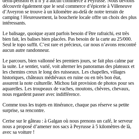
demi-pension et il n’y a aucun commerce à Peyrusse. Nous devions
découvrir également que le seul commerce d’épicerie à Villeneuve
d’Aveyron se trouve à un kilomètre au-delà de notre terrain de
camping ! Heureusement, la boucherie locale offre un choix des plus
intéressants.
Le balisage, quoique ayant parfois besoin d’être rafraichi, est très
bien fait, les balises bien placées. Pas besoin de la carte au 25/000.
Seul le topo suffit. C’est rare et précieux, car nous n’avons rencontré
aucun autre randonneur.
Le parcours, bien vallonné les premiers jours, se fait plus calme par
la suite. Le sentier, varié, voit alterner les panoramas des plateaux et
les chemins creux le long des ruisseaux. Les chapelles, villages
historiques, châteaux médiévaux en ruine ou en très bon état,
assurent la note culturelle. Michou fait provision de photos pour ses
aquarelles. Les troupeaux de vaches, moutons, chèvres, chevaux,
nous regardent passer avec indifférence.
Comme tous les trajets en itinérance, chaque pas réserve sa petite
surprise, sa rencontre.
Cerise sur le gâteau : à Galgan où nous prenons un café, le serveur
nous a proposé d’amener nos sacs à Peyrusse à 5 kilomètres de là,
avec sa voiture !