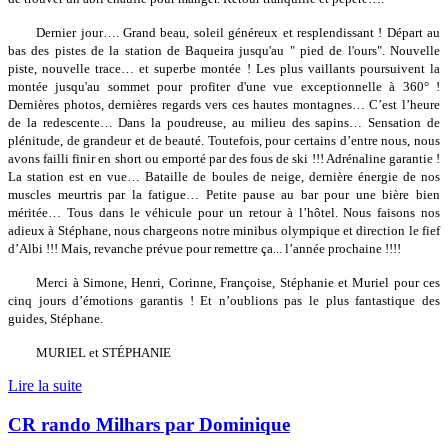
Dernier jour…. Grand beau, soleil généreux et resplendissant ! Départ au
bas des pistes de la station de Baqueira jusqu'au " pied de l'ours". Nouvelle
piste, nouvelle trace… et superbe montée ! Les plus vaillants poursuivent la
montée jusqu'au sommet pour profiter d'une vue exceptionnelle à 360° !
Dernières photos, dernières regards vers ces hautes montagnes… C’est l’heure
de la redescente… Dans la poudreuse, au milieu des sapins… Sensation de
plénitude, de grandeur et de beauté. Toutefois, pour certains d’entre nous, nous
avons failli finir en short ou emporté par des fous de ski !!! Adrénaline garantie !
La station est en vue… Bataille de boules de neige, dernière énergie de nos
muscles meurtris par la fatigue… Petite pause au bar pour une bière bien
méritée… Tous dans le véhicule pour un retour à l’hôtel. Nous faisons nos
adieux à Stéphane, nous chargeons notre minibus olympique et direction le fief
d’Albi !!! Mais, revanche prévue pour remettre ça... l’année prochaine !!!!
Merci à Simone, Henri, Corinne, Françoise, Stéphanie et Muriel pour ces
cinq jours d’émotions garantis ! Et n’oublions pas le plus fantastique des
guides, Stéphane.
MURIEL et STÉPHANIE
Lire la suite
CR rando Milhars par Dominique