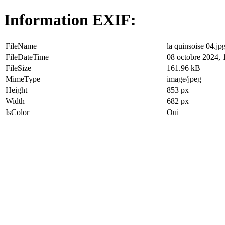
Information EXIF:
FileName
la quinsoise 04.jp
FileDateTime
08 octobre 2024, 
FileSize
161.96 kB
MimeType
image/jpeg
Height
853 px
Width
682 px
IsColor
Oui