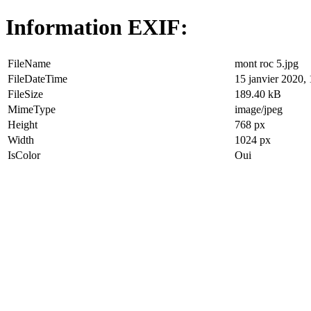
Information EXIF:
FileName
mont roc 5.jpg
FileDateTime
15 janvier 2020,
FileSize
189.40 kB
MimeType
image/jpeg
Height
768 px
Width
1024 px
IsColor
Oui