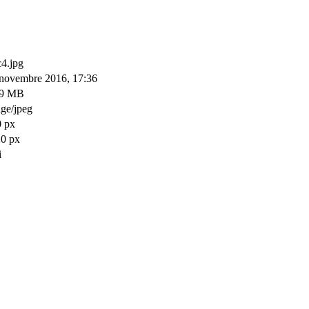
c4.jpg
novembre 2016, 17:36
29 MB
ge/jpeg
 px
0 px
i