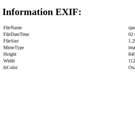
Information EXIF:
FileName
sja
FileDateTime
02 
FileSize
1.
MimeType
ima
Height
840
Width
112
IsColor
Ou