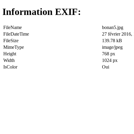
Information EXIF:
FileName
bonan5.jpg
FileDateTime
27 février 2016,
FileSize
139.78 kB
MimeType
image/jpeg
Height
768 px
Width
1024 px
IsColor
Oui